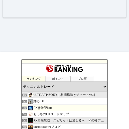
ランキング
ポイント
ブロ画
ULTRA THEORY｜相場構造とチャート分析
1位
踊るFX
2位
FX@雑記ism
3位
もっちのFXロードマップ
4位
FX無限無双 スピリットは道しるべ 和の輪ブログ
5位
euroboxerのブログ
6位