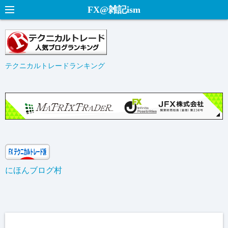
コ
FX@雑記ism
ン
テ
ン
ツ
テクニカルトレードランキング
へ
ス
キ
ッ
プ
にほんブログ村