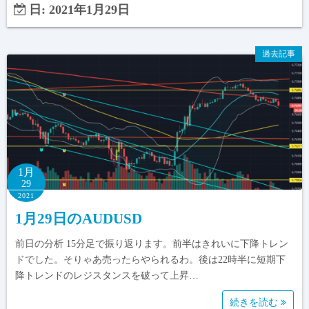
日:
2021年1月29日
過去記事
1月
29
2021
1月29日のAUDUSD
前日の分析 15分足で振り返ります。前半はきれいに下降トレン
ドでした。そりゃあ売ったらやられるわ。後は22時半に短期下
降トレンドのレジスタンスを破って上昇…
続きを読む