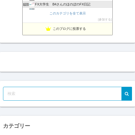
FX大学生 B4さんのほのぼのFX日記
7位
Titan FXの始め方と注意点
8位
このカテゴリを全て表示
XMでトレード：トレーダーが語る成功の秘訣
9位
参加する
ケイトのFXな日常
10位
このブログに投票する
負けない！無料「Immortal_EA」究極システムトレード
11位
テクニカル分析
12位
FXマニア$豪ドル好きな店主のブログ
13位
FX検証ブログキング-ナオトの日記-
14位
HT FX (MT4・MT5で快適トレード)
15位
カテゴリー