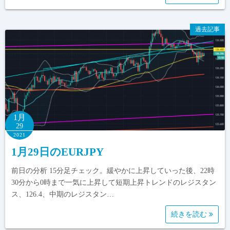
過去記事
1月
29
2021
1月29日のEURJPY
前日の分析 15分足チェック。緩やかに上昇していった後、22時
30分から0時まで一気に上昇して短期上昇トレンドのレジスタン
ス、126.4、中期のレジスタン…
続きを読む