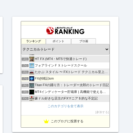
負けない！無料「Immortal_EA」究極システムトレード
10位
テクニカル分析
11位
ランキング
ポイント
ブロ画
FXマニア$豪ドル好きな店主のブログ
12位
FX検証ブログキング-ナオトの日記-
13位
HT FX (MT4・MT5で快適トレード)
14位
フォアラインＦＸトレードスクール
15位
たかぶ スタイル 〜 FXトレード テクニカル至上主義！
16位
FX@雑記ism
17位
Titan FXの踊り方：トレーダー太郎のトレード日記
18位
MT4インディケーター貯蔵庫 | 高機能で使えるインジをご…
19位
豪ドル好きな店主のFXマニア＄的な不定記
20位
MT5インディケーター貯蔵庫
21位
このカテゴリを全て表示
相場の天底をピンポイントでズバリ！
22位
参加する
Fx ワンワンマン
23位
このブログに投票する
１万円からの海外FX
24位