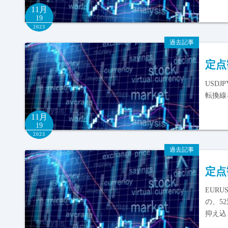
11月
19
2023
過去記事
定点
USD
転換線を
11月
19
2023
過去記事
定点
EUR
の、5
抑え込