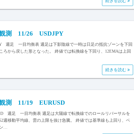
続きを読む
観測 11/26 USDJPY
JPY 週足 一目均衡表 週足は下影陰線で一時は日足の抵抗ゾーンを下回
ころから戻した形となった。 終値では転換線を下回り、12EMAは上回
続きを読む
観測 11/19 EURUSD
USD 週足 一目均衡表 週足は大陽線で転換線でのロールリバーサルを
52週移動平均線、雲の上限を抜け急騰。 終値では基準線も上回り、ベ
ン…