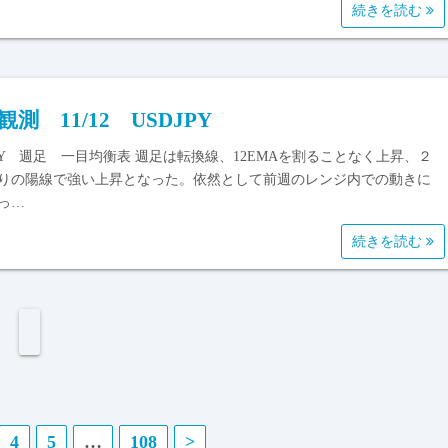
続きを読む
観測 11/12 USDJPY
JPY 週足 一目均衡表 週足は転換線、12EMAを割ることなく上昇、２
りの陽線で強い上昇となった。依然として前週のレンジ内での動きに
っ…
続きを読む
4
5
…
108
>