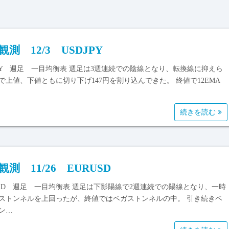
観測 12/3 USDJPY
JPY 週足 一目均衡表 週足は3週連続での陰線となり、転換線に抑えら
で上値、下値ともに切り下げ147円を割り込んできた。 終値で12EMA
続きを読む
観測 11/26 EURUSD
USD 週足 一目均衡表 週足は下影陽線で2週連続での陽線となり、一時
ストンネルを上回ったが、終値ではベガストンネルの中。 引き続きベ
ン…