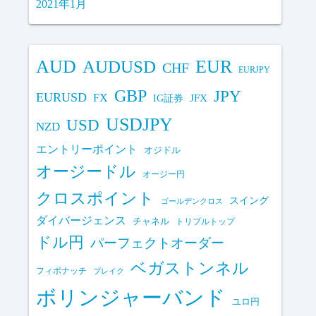
2021年1月
AUD
EUR
AUDUSD
CHF
EURJPY
GBP
JPY
EURUSD
FX
IG証券
JFX
USDJPY
USD
NZD
エントリーポイント
オジドル
オージードル
オージー円
クロスポイント
スイング
ゴールデンクロス
ダイバージェンス
チャネル
トリプルトップ
ドル円
パーフェクトオーダー
ベガストンネル
フィボナッチ
ブレイク
ボリンジャーバンド
ユロ円