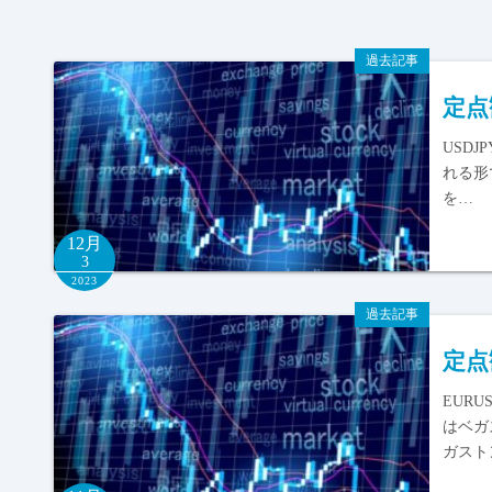
過去記事
定点
USD
れる形
を…
12月
3
2023
過去記事
定点
EUR
はベガ
ガスト