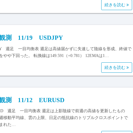
続きを読む
観測 11/19 USDJPY
JPY 週足 一目均衡表 週足は高値届かずに失速して陰線を形成、終値で
やや下回った。 転換線は149.591（+0.781） 12EMAは1…
続きを読む
観測 11/12 EURUSD
USD 週足 一目均衡表 週足は上影陰線で前週の高値を更新したもの
2週移動平均線、雲の上限、日足の抵抗線のトリプルクロスポイントで
まれた…