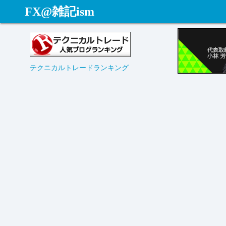
コ
FX@雑記ism
ン
テ
ン
ツ
テクニカルトレードランキング
へ
ス
キ
ッ
プ