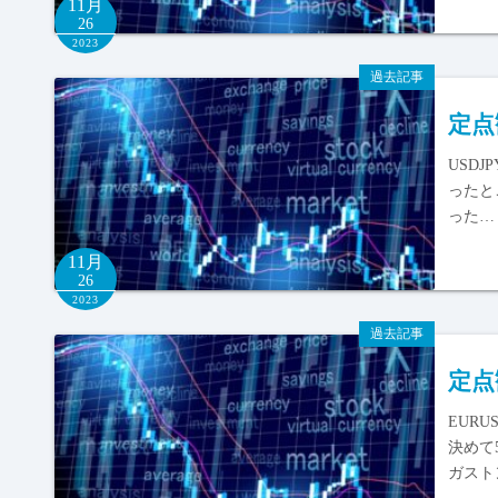
11月
26
2023
過去記事
定点
USD
ったと
った…
11月
26
2023
過去記事
定点
EUR
決めて
ガスト