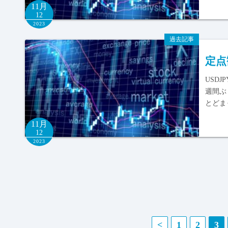
11月
12
2023
過去記事
定点
USD
週間ぶ
とどま
11月
12
2023
投
<
1
2
3