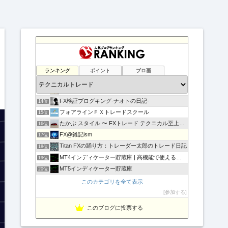
負けない！無料「Immortal_EA」究極システムトレード
10位
テクニカル分析
11位
ランキング
ポイント
ブロ画
FXマニア$豪ドル好きな店主のブログ
12位
現役サラリーマンの副業FX/デイトレーダーの収支報告ブログ
13位
FX検証ブログキング-ナオトの日記-
14位
フォアラインＦＸトレードスクール
15位
たかぶ スタイル 〜 FXトレード テクニカル至上主義！
16位
FX@雑記ism
17位
Titan FXの踊り方：トレーダー太郎のトレード日記
18位
MT4インディケーター貯蔵庫 | 高機能で使えるインジをご…
19位
MT5インディケーター貯蔵庫
20位
相場の天底をピンポイントでズバリ！
21位
このカテゴリを全て表示
豪ドル好きな店主のFXマニア＄的な不定記
22位
参加する
Fx ワンワンマン
23位
このブログに投票する
FX専業デイトレーダー上山康浩のブログ
24位