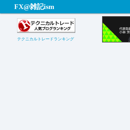
コ
FX@雑記ism
ン
テ
ン
ツ
テクニカルトレードランキング
へ
ス
キ
ッ
プ