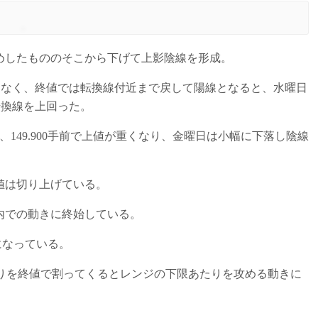
めしたもののそこから下げて上影陰線を形成。
となく、終値では転換線付近まで戻して陽線となると、水曜日
転換線を上回った。
149.900手前で上値が重くなり、金曜日は小幅に下落し陰線
値は切り上げている。
ジ内での動きに終始している。
いになっている。
あたりを終値で割ってくるとレンジの下限あたりを攻める動きに