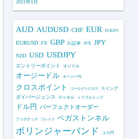
2021年1月
AUD
EUR
AUDUSD
CHF
EURJPY
GBP
JPY
EURUSD
FX
IG証券
JFX
USDJPY
USD
NZD
エントリーポイント
オジドル
オージードル
オージー円
クロスポイント
スイング
ゴールデンクロス
ダイバージェンス
チャネル
トリプルトップ
ドル円
パーフェクトオーダー
ベガストンネル
フィボナッチ
ブレイク
ボリンジャーバンド
ユロ円