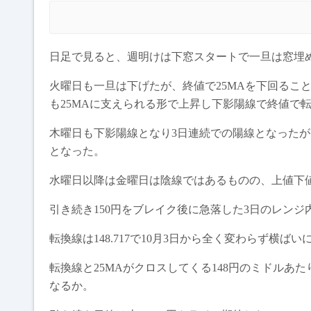
日足で見ると、週明けは下窓スタートで一旦は窓埋
火曜日も一旦は下げたが、終値で25MAを下回るこ
も25MAに支えられる形で上昇し下影陽線で終値で
木曜日も下影陽線となり3日連続での陽線となったが、
となった。
水曜日以降は金曜日は陰線ではあるものの、上値下
引き続き150円をブレイク後に急落した3日のレン
転換線は148.717で10月3日から全く変わらず横ば
転換線と25MAがクロスしてくる148円のミドル
なるか。