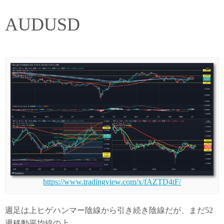
AUDUSD
https://www.tradingview.com/x/fAZTD4tF/
週足は上ヒゲハンマー陰線から引き続き陰線だが、まだ52
週移動平均線の上。