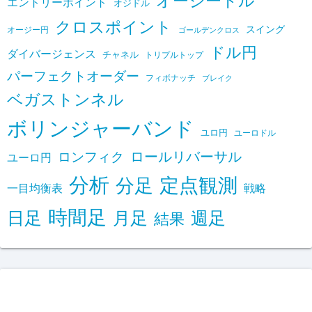
オージードル
エントリーポイント
オジドル
クロスポイント
スイング
オージー円
ゴールデンクロス
ドル円
ダイバージェンス
チャネル
トリプルトップ
パーフェクトオーダー
フィボナッチ
ブレイク
ベガストンネル
ボリンジャーバンド
ユロ円
ユーロドル
ロールリバーサル
ロンフィク
ユーロ円
分析
定点観測
分足
一目均衡表
戦略
時間足
日足
月足
週足
結果