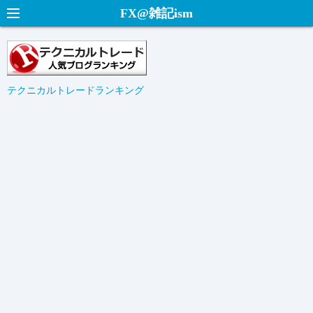
コ
FX@雑記ism
ン
テ
ン
ツ
テクニカルトレードランキング
へ
ス
キ
ッ
プ