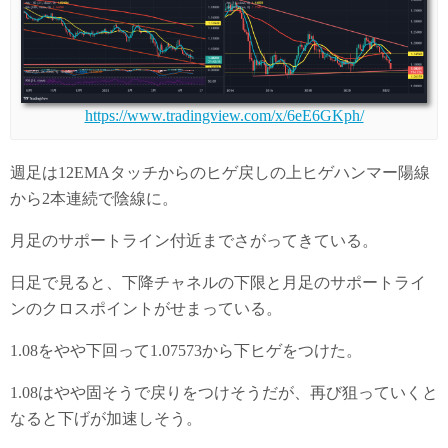
https://www.tradingview.com/x/6eE6GKph/
週足は12EMAタッチからのヒゲ戻しの上ヒゲハンマー陽線
から2本連続で陰線に。
月足のサポートライン付近までさがってきている。
日足で見ると、下降チャネルの下限と月足のサポートライ
ンのクロスポイントがせまっている。
1.08をやや下回って1.07573から下ヒゲをつけた。
1.08はやや固そうで戻りをつけそうだが、再び狙っていくと
なると下げが加速しそう。