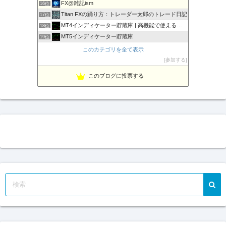
FX@雑記ism
16位
Titan FXの踊り方：トレーダー太郎のトレード日記
17位
MT4インディケーター貯蔵庫 | 高機能で使えるインジをご…
18位
MT5インディケーター貯蔵庫
19位
相場の天底をピンポイントでズバリ！
20位
このカテゴリを全て表示
豪ドル好きな店主のFXマニア＄的な不定記
21位
参加する
Fx ワンワンマン
22位
このブログに投票する
FX専業デイトレーダー上山康浩のブログ
23位