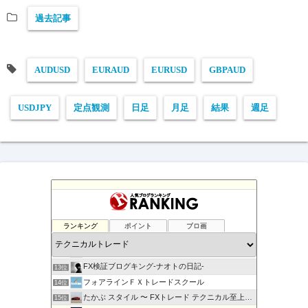
過去記事
AUDUSD
EURAUD
EURUSD
GBPAUD
USDJPY
定点観測
日足
月足
結果
週足
ケイトのFXな日常
9位
テクニカル分析
10位
ランキング
ポイント
ブロ画
現役サラリーマンの副業FX/デイトレーダーの収支報告ブログ
11位
FXマニア$豪ドル好きな店主のブログ
12位
FX検証ブログキング-ナオトの日記-
13位
フォアラインＦＸトレードスクール
14位
たかぶ スタイル 〜 FXトレード テクニカル至上主義！
15位