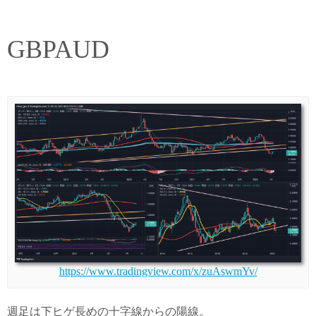
GBPAUD
https://www.tradingview.com/x/zuAswmYv/
週足は下ヒゲ長めの十字線からの陽線。