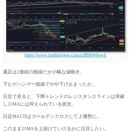
https://www.tradingview.com/x/IBRW0owI/
週足は2連続の陰線だが小幅な値動き。
下ヒゲハンマー陰線でやや下げ止まったか。
日足で見ると、下降トレンドのレジスタンスラインは突破
し21MAには抑えられている状況。
日足MACDはゴールデンクロスして上優勢に。
このまま21MAを上抜けていけるかに注目したい。