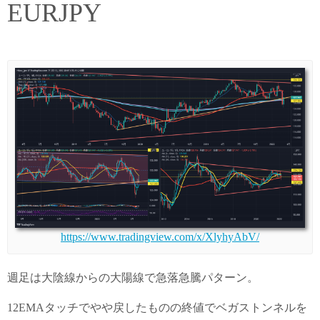
EURJPY
https://www.tradingview.com/x/XlyhyAbV/
週足は大陰線からの大陽線で急落急騰パターン。
12EMAタッチでやや戻したものの終値でベガストンネルを