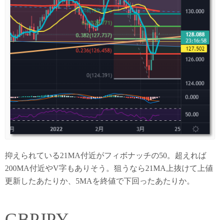
抑えられている21MA付近がフィボナッチの50。超えれば
200MA付近やV字もありそう。狙うなら21MA上抜けて上値
更新したあたりか、5MAを終値で下回ったあたりか。
GBPJPY