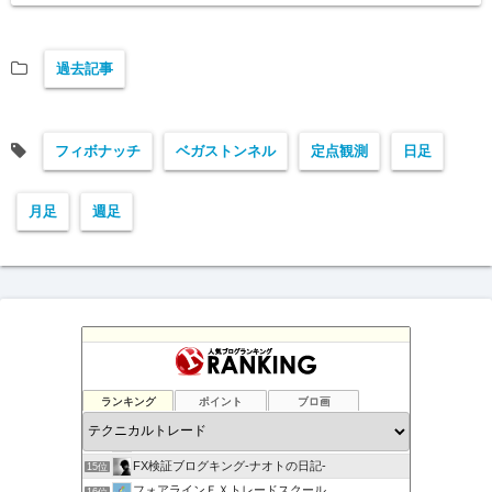
過去記事
フィボナッチ
ベガストンネル
定点観測
日足
月足
週足
負けない！無料「Immortal_EA」究極システムトレード
11位
テクニカル分析
12位
ランキング
ポイント
ブロ画
FXマニア$豪ドル好きな店主のブログ
13位
現役サラリーマンの副業FX/デイトレーダーの収支報告ブログ
14位
FX検証ブログキング-ナオトの日記-
15位
フォアラインＦＸトレードスクール
16位