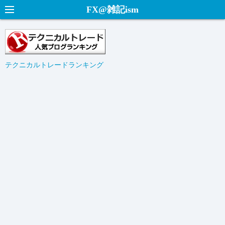
コ
FX@雑記ism
ン
テ
ン
ツ
テクニカルトレードランキング
へ
ス
キ
ッ
プ