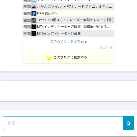
たかぶ スタイル 〜 FXトレード テクニカル至上主義！
17位
FX@雑記ism
18位
Titan FXの踊り方：トレーダー太郎のトレード日記
19位
MT4インディケーター貯蔵庫 | 高機能で使えるインジをご…
20位
MT5インディケーター貯蔵庫
21位
相場の天底をピンポイントでズバリ！
22位
このカテゴリを全て表示
豪ドル好きな店主のFXマニア＄的な不定記
23位
参加する
１万円からの海外FX
24位
このブログに投票する
Fx ワンワンマン
25位