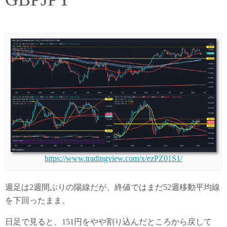
https://www.tradingview.com/x/ezPZ01S1/
週足は2週間ぶりの陽線だが、終値ではまだ52週移動平均線
を下回ったまま。
日足で見ると、151円をやや割り込んだところから戻して