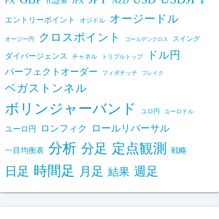
FX
NZD
IG証券
JFX
オージードル
エントリーポイント
オジドル
クロスポイント
スイング
オージー円
ゴールデンクロス
ドル円
ダイバージェンス
チャネル
トリプルトップ
パーフェクトオーダー
フィボナッチ
ブレイク
ベガストンネル
ボリンジャーバンド
ユロ円
ユーロドル
ロールリバーサル
ロンフィク
ユーロ円
分析
定点観測
分足
一目均衡表
戦略
時間足
日足
月足
週足
結果