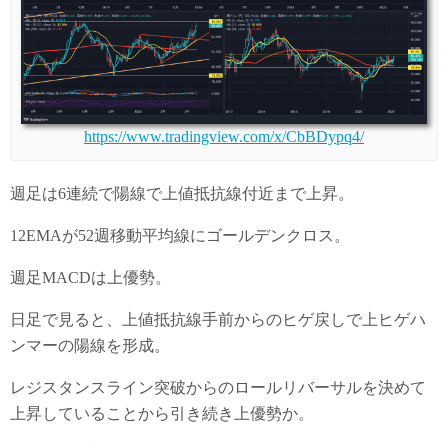
https://www.tradingview.com/x/CbBDypq4/
週足は6連続で陽線で上値抵抗線付近まで上昇。
12EMAが52週移動平均線にゴールデンクロス。
週足MACDは上優勢。
日足で見ると、上値抵抗線手前からのヒゲ戻しで上ヒゲハ
ンマーの陽線を形成。
レジスタンスライン突破からのロールリバーサルを決めて
上昇していることから引き続き上優勢か。