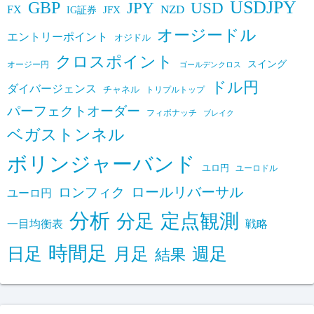
USDJPY
GBP
JPY
USD
FX
NZD
IG証券
JFX
オージードル
エントリーポイント
オジドル
クロスポイント
スイング
オージー円
ゴールデンクロス
ドル円
ダイバージェンス
チャネル
トリプルトップ
パーフェクトオーダー
フィボナッチ
ブレイク
ベガストンネル
ボリンジャーバンド
ユロ円
ユーロドル
ロールリバーサル
ロンフィク
ユーロ円
分析
定点観測
分足
一目均衡表
戦略
時間足
日足
月足
週足
結果