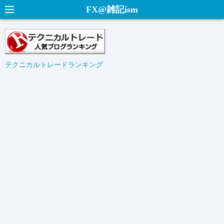
コ
FX@雑記ism
ン
テ
ン
ツ
テクニカルトレードランキング
へ
ス
キ
ッ
プ