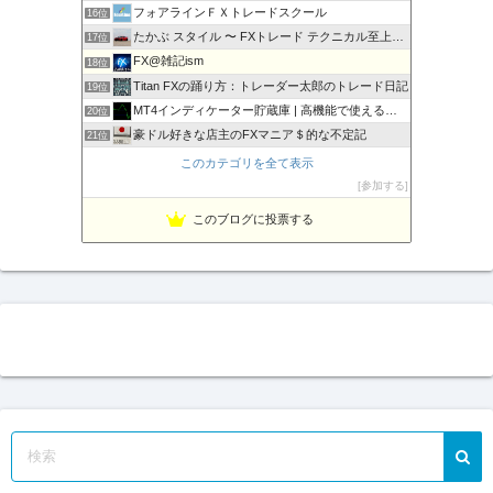
フォアラインＦＸトレードスクール
16位
たかぶ スタイル 〜 FXトレード テクニカル至上主義！
17位
FX@雑記ism
18位
Titan FXの踊り方：トレーダー太郎のトレード日記
19位
MT4インディケーター貯蔵庫 | 高機能で使えるインジをご…
20位
豪ドル好きな店主のFXマニア＄的な不定記
21位
MT5インディケーター貯蔵庫
22位
このカテゴリを全て表示
相場の天底をピンポイントでズバリ！
23位
参加する
Fx ワンワンマン
24位
このブログに投票する
１万円からの海外FX
25位