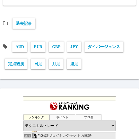
過去記事
AUD
EUR
GBP
JPY
ダイバージェンス
定点観測
日足
月足
週足
負けない！無料「Immortal_EA」究極システムトレード
11位
テクニカル分析
12位
ランキング
ポイント
ブロ画
FXマニア$豪ドル好きな店主のブログ
13位
現役サラリーマンの副業FX/デイトレーダーの収支報告ブログ
14位
FX検証ブログキング-ナオトの日記-
15位