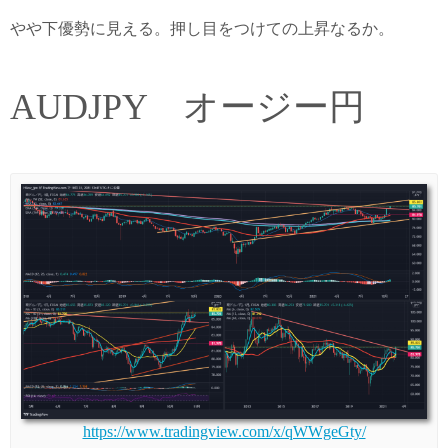
やや下優勢に見える。押し目をつけての上昇なるか。
AUDJPY オージー円
https://www.tradingview.com/x/qWWgeGty/