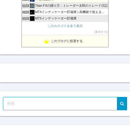
Titan FXの踊り方：トレーダー太郎のトレード日記
20位
MT4インディケーター貯蔵庫 | 高機能で使えるインジをご…
21位
MT5インディケーター貯蔵庫
22位
豪ドル好きな店主のFXマニア＄的な不定記
23位
このカテゴリを全て表示
相場の天底をピンポイントでズバリ！
24位
参加する
Fx ワンワンマン
25位
このブログに投票する
１万円からの海外FX
26位