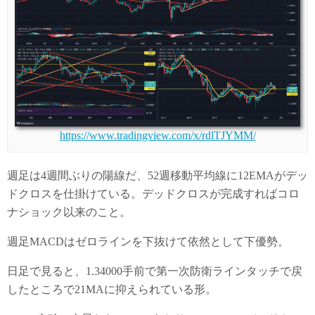
https://www.tradingview.com/x/rdlTJYMM/
週足は4週間ぶりの陽線だ、52週移動平均線に12EMAがデッ
ドクロスを仕掛けている。デッドクロスが完成すればコロ
ナショック以来のこと。
週足MACDはゼロラインを下抜けて依然として下優勢。
日足で見ると、1.34000手前で第一次防衛ラインタッチで戻
したところで21MAに抑えられている形。