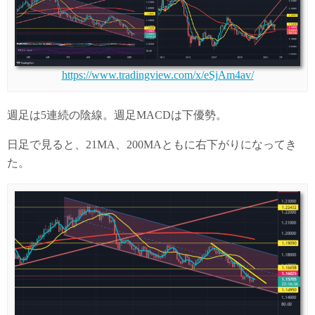
https://www.tradingview.com/x/eSjAm4av/
週足は5連続の陰線。週足MACDは下優勢。
日足で見ると、21MA、200MAともに右下がりになってき
た。