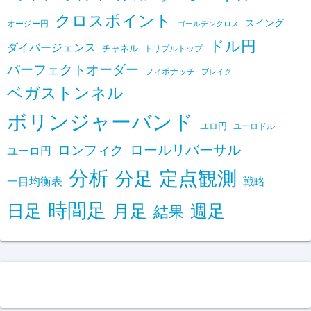
クロスポイント
スイング
オージー円
ゴールデンクロス
ドル円
ダイバージェンス
チャネル
トリプルトップ
パーフェクトオーダー
フィボナッチ
ブレイク
ベガストンネル
ボリンジャーバンド
ユロ円
ユーロドル
ロールリバーサル
ロンフィク
ユーロ円
分析
定点観測
分足
一目均衡表
戦略
時間足
日足
月足
週足
結果