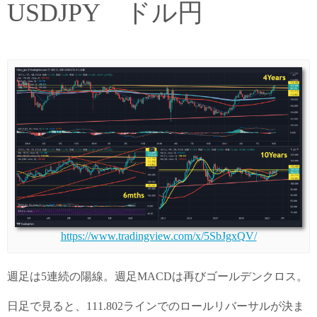
USDJPY ドル円
https://www.tradingview.com/x/5SbJgxQV/
週足は5連続の陽線。週足MACDは再びゴールデンクロス。
日足で見ると、111.802ラインでのロールリバーサルが決ま