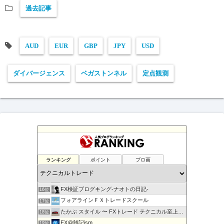
過去記事
AUD
EUR
GBP
JPY
USD
ダイバージェンス
ベガストンネル
定点観測
負けない！無料「Immortal_EA」究極システムトレード
12位
テクニカル分析
13位
ランキング
ポイント
ブロ画
FXマニア$豪ドル好きな店主のブログ
14位
現役サラリーマンの副業FX/デイトレーダーの収支報告ブログ
15位
FX検証ブログキング-ナオトの日記-
16位
フォアラインＦＸトレードスクール
17位
たかぶ スタイル 〜 FXトレード テクニカル至上主義！
18位
FX@雑記ism
19位