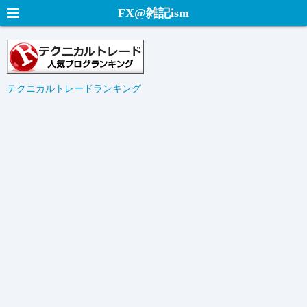
コ
FX@雑記ism
ン
テ
ン
ツ
テクニカルトレードランキング
へ
ス
キ
ッ
プ