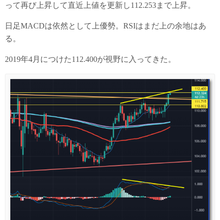
って再び上昇して直近上値を更新し112.253まで上昇。
日足MACDは依然として上優勢。RSIはまだ上の余地はあ
る。
2019年4月につけた112.400が視野に入ってきた。