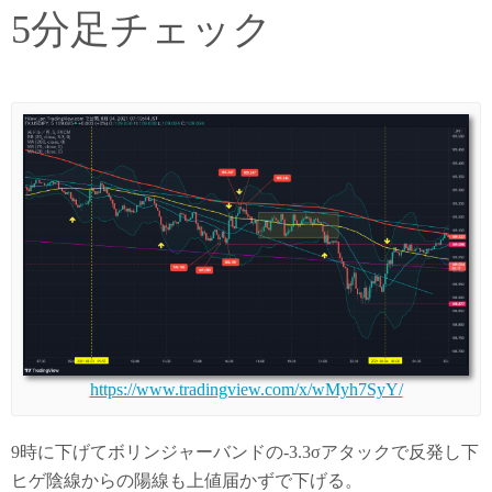
5分足チェック
https://www.tradingview.com/x/wMyh7SyY/
9時に下げてボリンジャーバンドの-3.3σアタックで反発し下
ヒゲ陰線からの陽線も上値届かずで下げる。