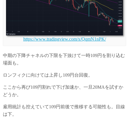
https://www.tradingview.com/x/QqmN1nPK/
中期の下降チャネルの下限を下抜けて一時109円を割り込む
場面も。
ロンフィクに向けては上昇し109円台回復。
ここから再び109円割れで下げ加速か、一旦20MAを試すか
どうか。
雇用統計も控えていて109円前後で推移する可能性も。目線
は下。