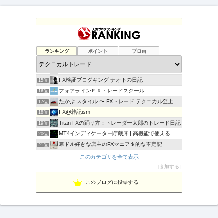
負けない！無料「Immortal_EA」究極システムトレード
11位
テクニカル分析
12位
ランキング
ポイント
ブロ画
FXマニア$豪ドル好きな店主のブログ
13位
現役サラリーマンの副業FX/デイトレーダーの収支報告ブログ
14位
FX検証ブログキング-ナオトの日記-
15位
フォアラインＦＸトレードスクール
16位
たかぶ スタイル 〜 FXトレード テクニカル至上主義！
17位
FX@雑記ism
18位
Titan FXの踊り方：トレーダー太郎のトレード日記
19位
MT4インディケーター貯蔵庫 | 高機能で使えるインジをご…
20位
豪ドル好きな店主のFXマニア＄的な不定記
21位
MT5インディケーター貯蔵庫
22位
このカテゴリを全て表示
相場の天底をピンポイントでズバリ！
23位
参加する
Fx ワンワンマン
24位
このブログに投票する
１万円からの海外FX
25位