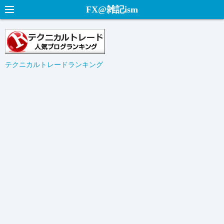
コ
FX@雑記ism
ン
テ
ン
ツ
テクニカルトレードランキング
へ
ス
キ
ッ
プ