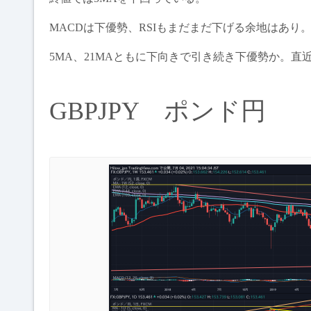
MACDは下優勢、RSIもまだまだ下げる余地はあり
5MA、21MAともに下向きで引き続き下優勢か。直近
GBPJPY ポンド円