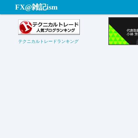
コ
FX@雑記ism
ン
テ
ン
ツ
テクニカルトレードランキング
へ
ス
キ
ッ
プ