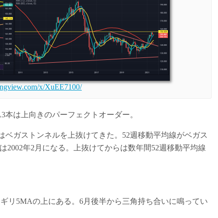
dingview.com/x/XuEE7100/
A3本は上向きのパーフェクトオーダー。
線はベガストンネルを上抜けてきた。52週移動平均線がベガス
は2002年2月になる。上抜けてからは数年間52週移動平均線
リギリ5MAの上にある。6月後半から三角持ち合いに鳴ってい