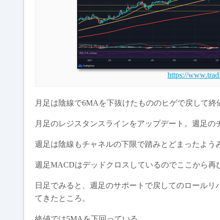
https://www.tra
月足は陰線で6MAを下抜けたもののヒゲで戻して終
月足のレジスタンスラインをアップデート。週足の
週足は陰線もチャネルの下限で踏みとどまったようみ
週足MACDはデッドクロスしているのでここから再
日足でみると、週足のサポートで戻してのロールリバ
てきたところ。
終値では5MAを下回っている。