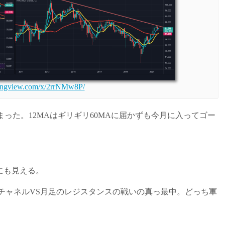
dingview.com/x/2rrNMw8P/
った。12MAはギリギリ60MAに届かずも今月に入ってゴー
にも見える。
昇チャネルVS月足のレジスタンスの戦いの真っ最中。どっち軍