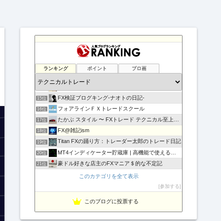
負けない！無料「Immortal_EA」究極システムトレード
11位
テクニカル分析
12位
ランキング
ポイント
ブロ画
FXマニア$豪ドル好きな店主のブログ
13位
現役サラリーマンの副業FX/デイトレーダーの収支報告ブログ
14位
FX検証ブログキング-ナオトの日記-
15位
フォアラインＦＸトレードスクール
16位
たかぶ スタイル 〜 FXトレード テクニカル至上主義！
17位
FX@雑記ism
18位
Titan FXの踊り方：トレーダー太郎のトレード日記
19位
MT4インディケーター貯蔵庫 | 高機能で使えるインジをご…
20位
豪ドル好きな店主のFXマニア＄的な不定記
21位
MT5インディケーター貯蔵庫
22位
このカテゴリを全て表示
相場の天底をピンポイントでズバリ！
23位
参加する
Fx ワンワンマン
24位
このブログに投票する
１万円からの海外FX
25位