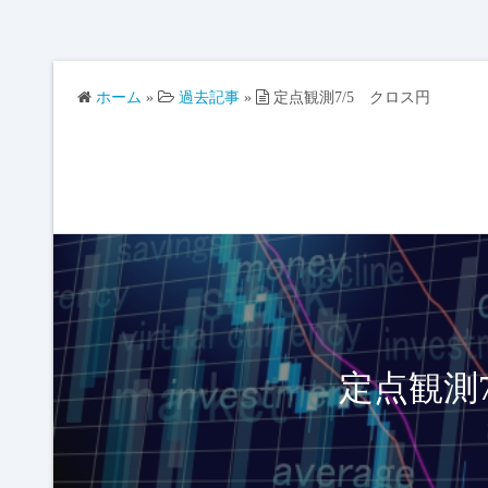
ホーム
»
過去記事
»
定点観測7/5 クロス円
定点観測