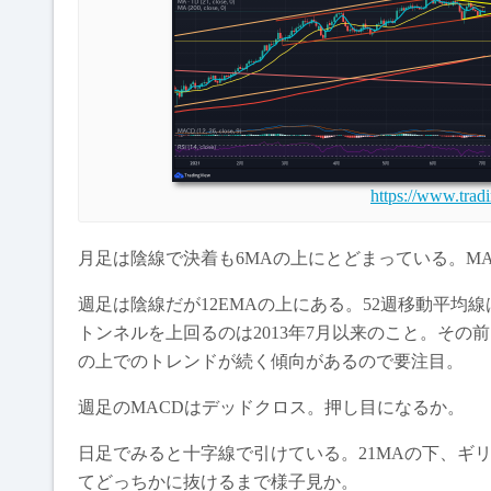
https://www.tra
月足は陰線で決着も6MAの上にとどまっている。M
週足は陰線だが12EMAの上にある。52週移動平均
トンネルを上回るのは2013年7月以来のこと。その前
の上でのトレンドが続く傾向があるので要注目。
週足のMACDはデッドクロス。押し目になるか。
日足でみると十字線で引けている。21MAの下、ギ
てどっちかに抜けるまで様子見か。