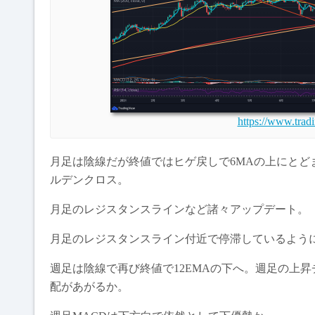
https://www.tra
月足は陰線だが終値ではヒゲ戻しで6MAの上にとどま
ルデンクロス。
月足のレジスタンスラインなど諸々アップデート。
月足のレジスタンスライン付近で停滞しているよう
週足は陰線で再び終値で12EMAの下へ。週足の上
配があがるか。