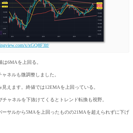
dingview.com/x/xGQ8F3lf/
値は6MAを上回る。
チャネルも微調整しました。
見えます。終値では12EMAを上回っている。
びチャネルを下抜けてくるとトレンド転換も視野。
ーサルから5MAを上回ったものの21MAを超えられずに下げ