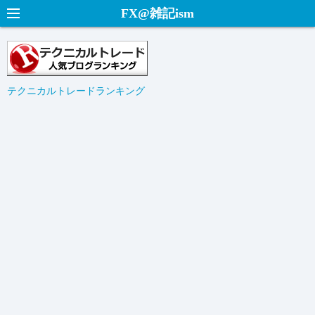
コ
FX@雑記ism
ン
テ
ン
ツ
テクニカルトレードランキング
へ
ス
キ
ッ
プ