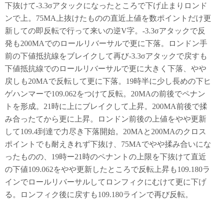
下抜けて-3.3σアタックになったところで下げ止まりロンド
ンで上。75MA上抜けたものの直近上値を数ポイントだけ更
新しての即反転で行って来いの逆V字。-3.3σアタックで反
発も200MAでのロールリバーサルで更に下落。ロンドン手
前の下値抵抗線をブレイクして再び-3.3σアタックで戻すも
下値抵抗線でのロールリバーサルで更に大きく下落、やや
戻しも20MAで反転して更に下落。19時半に少し長めの下ヒ
ゲハンマーで109.062をつけて反転。20MAの前後でペナン
トを形成。21時に上にブレイクして上昇。200MA前後で揉
み合ったてから更に上昇。ロンドン前後の上値をやや更新
して109.4到達で力尽き下落開始。20MAと200MAのクロス
ポイントでも耐えきれず下抜け、75MAでやや揉み合いにな
ったものの、19時ー21時のペナントの上限を下抜けて直近
の下値109.062をやや更新したところで反転上昇も109.180ラ
インでロールリバーサルしてロンフィクにむけて更に下げ
る。ロンフィク後に戻すも109.180ラインで再び反転。