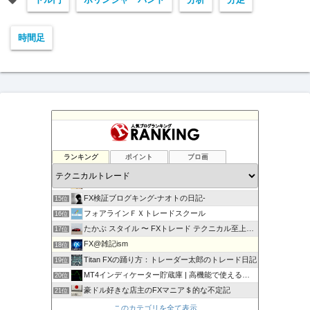
時間足
負けない！無料「Immortal_EA」究極システムトレード
11位
テクニカル分析
12位
ランキング
ポイント
ブロ画
FXマニア$豪ドル好きな店主のブログ
13位
現役サラリーマンの副業FX/デイトレーダーの収支報告ブログ
14位
FX検証ブログキング-ナオトの日記-
15位
フォアラインＦＸトレードスクール
16位
たかぶ スタイル 〜 FXトレード テクニカル至上主義！
17位
FX@雑記ism
18位
Titan FXの踊り方：トレーダー太郎のトレード日記
19位
MT4インディケーター貯蔵庫 | 高機能で使えるインジをご…
20位
豪ドル好きな店主のFXマニア＄的な不定記
21位
MT5インディケーター貯蔵庫
22位
このカテゴリを全て表示