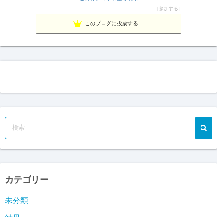
相場の天底をピンポイントでズバリ！
23位
参加する
Fx ワンワンマン
24位
このブログに投票する
１万円からの海外FX
25位
カテゴリー
未分類