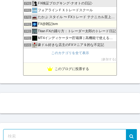
FX検証ブログキング-ナオトの日記-
15位
フォアラインＦＸトレードスクール
16位
たかぶ スタイル 〜 FXトレード テクニカル至上主義！
17位
FX@雑記ism
18位
Titan FXの踊り方：トレーダー太郎のトレード日記
19位
MT4インディケーター貯蔵庫 | 高機能で使えるインジをご…
20位
豪ドル好きな店主のFXマニア＄的な不定記
21位
MT5インディケーター貯蔵庫
22位
このカテゴリを全て表示
相場の天底をピンポイントでズバリ！
23位
参加する
Fx ワンワンマン
24位
このブログに投票する
１万円からの海外FX
25位