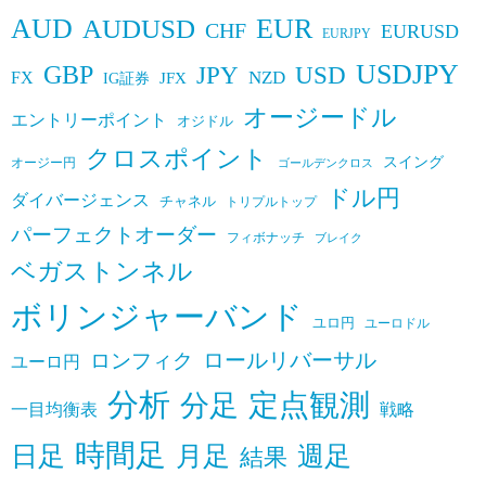
AUD
EUR
AUDUSD
CHF
EURUSD
EURJPY
USDJPY
GBP
JPY
USD
FX
NZD
IG証券
JFX
オージードル
エントリーポイント
オジドル
クロスポイント
スイング
オージー円
ゴールデンクロス
ドル円
ダイバージェンス
チャネル
トリプルトップ
パーフェクトオーダー
フィボナッチ
ブレイク
ベガストンネル
ボリンジャーバンド
ユロ円
ユーロドル
ロールリバーサル
ロンフィク
ユーロ円
分析
定点観測
分足
一目均衡表
戦略
時間足
日足
月足
週足
結果