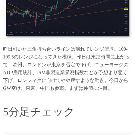
昨日引いた三角持ち合いラインは崩れてレンジ濃厚。109-
109.5のレンジになってきた模様。昨日は東京時間に上がっ
て、欧州、ロンドンが東京を否定で下げ。ニューヨークの
ADP雇用統計、ISM非製造業景況指数などが予想より悪く
下げ、ロンフィクに向けてやや戻すような動き。今日から
GW空け、東京、中国も参戦。まずは仲値に注目。
5分足チェック