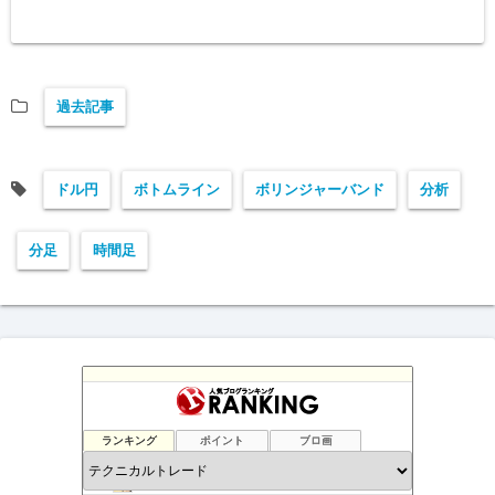
過去記事
ドル円
ボトムライン
ボリンジャーバンド
分析
分足
時間足
負けない！無料「Immortal_EA」究極システムトレード
11位
テクニカル分析
12位
ランキング
ポイント
ブロ画
FXマニア$豪ドル好きな店主のブログ
13位
現役サラリーマンの副業FX/デイトレーダーの収支報告ブログ
14位