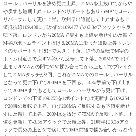
ロールリバーサルを決め更に上昇。75MAを上抜けてからや
や戻すも短期上昇トレンドのサポートもあり75MAでロール
リバーサルして更に上昇。欧州早出追従して上昇するも上
値抵抗線109.488に届かずの109.477での3.3σアタックから反
転下落。ロンドンから20MAで戻すも上値更新せずの反転で
M字のボトムライン下抜け＆20MAに沿った短期上昇トレン
ドのサポートを下抜けで大きく下落。17時の反転でM字の
ボトム付近まで戻すV字から反転して下落。200MAで下げ
止まり20MAとの間でやや揉み合ってから上ヒゲでブレイク
して75MAタッチが2回。これが75MAでのロールリバーサル
となって更に下げて200MAを下回る。-3.3σ手前で下げ止ま
って200MAまでもどしてロールリバーサルから更に下げ。
ロンドンでの下値109.255を1ポイントだけ更新する109.254
で20時の反転で上昇。再び200MAで反転するも下値更新せ
ずに反転して上昇、200MAを抜けて75MAで反転し下落。下
値を更新して-3.3σアタックで反転上昇、21時半に3.3σアタ
ックで長めの上ヒゲで戻して20MA前後で揉み合いから22時