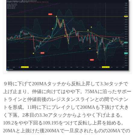
９時に下げて200MAタッチから反転上昇して3.3σタッチで
上げ止まり、仲値に向けてはやや下。75MAに沿ったサポー
トラインと仲値前後のレジスタンスラインとの間でペナン
トを形成。11時に下にブレイクして200MAも下抜けて大き
く下落。2本目の3.3σアタックからようやく下げ止まる。
109.2をやや下回る109.195をつけて反転し上昇を始める。
20MAと上抜けた後200MAで一旦戻されたものの20MAでの