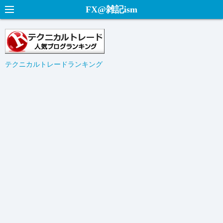
コ
FX@雑記ism
ン
テ
ン
ツ
テクニカルトレードランキング
へ
ス
キ
ッ
プ