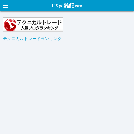
コ
FX@雑記ism
ン
テ
ン
ツ
テクニカルトレードランキング
へ
ス
キ
ッ
プ