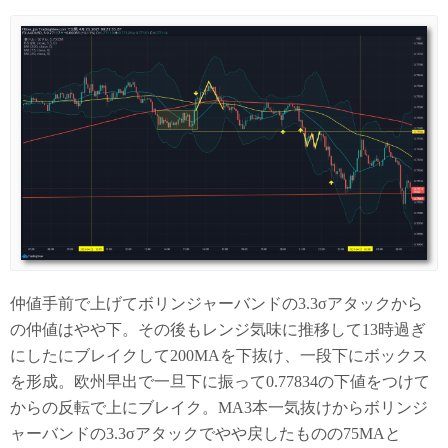
仲値手前で上げてボリンジャーバンドの3.3σアタックから
の仲値はやや下。その後もレンジ気味に推移して13時過ぎ
にしたにブレイクして200MAを下抜け、一段下にボックス
を形成。欧州早出で一旦下に振って0.77834の下値をつけて
からの反転で上にブレイク。MA3本一気抜けからボリンジ
ャーバンドの3.3σアタックでやや戻したものの75MAと