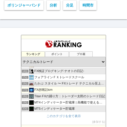
ボリンジャーバンド
分析
分足
時間市
負けない！無料「Immortal_EA」究極システムトレード
10位
テクニカル分析
11位
ランキング
ポイント
ブロ画
FXマニア$豪ドル好きな店主のブログ
12位
現役サラリーマンの副業FX/デイトレーダーの収支報告ブログ
13位
FX検証ブログキング-ナオトの日記-
14位
フォアラインＦＸトレードスクール
15位
たかぶ スタイル 〜 FXトレード テクニカル至上主義！
16位
FX@雑記ism
17位
Titan FXの踊り方：トレーダー太郎のトレード日記
18位
MT4インディケーター貯蔵庫 | 高機能で使えるインジをご…
19位
MT5インディケーター貯蔵庫
20位
相場の天底をピンポイントでズバリ！
21位
このカテゴリを全て表示
豪ドル好きな店主のFXマニア＄的な不定記
22位
参加する