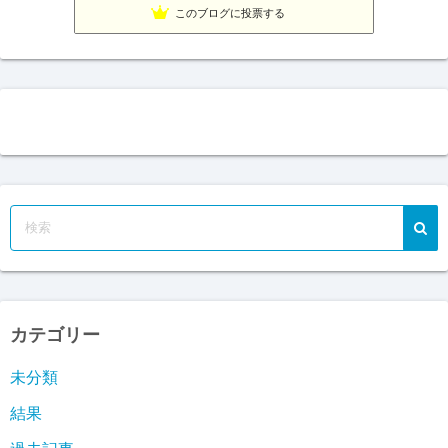
Fx ワンワンマン
23位
このブログに投票する
FX専業デイトレーダー上山康浩のブログ
24位
カテゴリー
未分類
結果