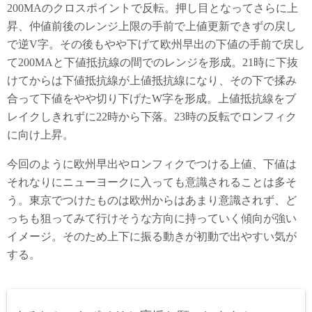
200MAのクロスポイントで反転。押し目となってさらに上
昇、仲値前後のレンジ上限の手前で上値更新できずの戻し
で逆V字。その後もやや下げて欧州早出の下値の手前で戻し
て200MAと下値抵抗線の間でのレンジを形成。21時に下抜
けてからは下値抵抗線が上値抵抗線になり、その下で揉み
合って下値をやや切り下げたW字を形成。上値抵抗線をブ
レイクしきれずに22時から下落。23時の反転でロンフィク
に向け上昇。
今回のように欧州早出やロンフィクでつける上値、下値は
それなりにニューヨークに入っても意識されることは多そ
う。東京でつけたものは欧州からはあまり意識されず、ど
っちも狙ってみて行けそうな方向に持っていく傾向が強い
イメージ。そのため上下に振る動きが初動で出やすい気が
する。