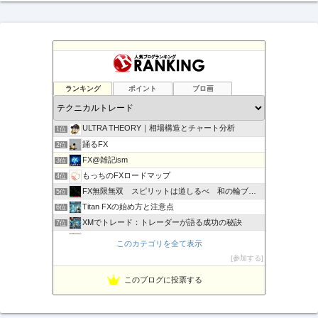
ランキング
ポイント
ブロ画
ULTRA THEORY｜相場構造とチャート分析
1位
踊るFX
2位
FX@雑記ism
3位
もっちのFXロードマップ
4位
FX無限無双 スピリットは道しるべ 和の輪ブログ
5位
Titan FXの始め方と注意点
6位
XMでトレード：トレーダーが語る成功の秘訣
7位
FXニュース365
8位
このカテゴリを全て表示
負けない！無料「Immortal_EA」究極システムトレード
9位
参加する
テクニカル分析
10位
このブログに投票する
HT FX (MT4・MT5で快適トレード)
11位
フォアラインＦＸトレードスクール
12位
たかぶ スタイル 〜 FXトレード テクニカル至上主義！
13位