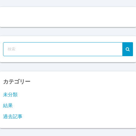
Titan FXの踊り方：トレーダー太郎のトレード日記
14位
MT4インディケーター貯蔵庫 | 高機能で使えるインジをご…
15位
カテゴリー
未分類
結果
過去記事