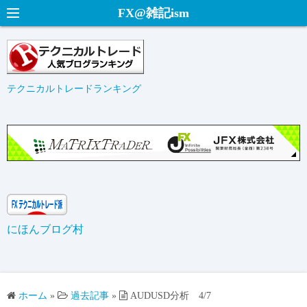
コ
FX@雑記ism
ン
テ
ン
ツ
テクニカルトレードランキング
へ
ス
キ
ッ
プ
にほんブログ村
ホーム
»
過去記事
»
AUDUSD分析 4/7