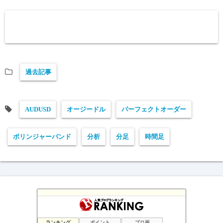
過去記事
AUDUSD
オージードル
パーフェクトオーダー
ボリンジャーバンド
分析
分足
時間足
負けない！無料「Immortal_EA」究極システムトレード
10位
テクニカル分析
11位
ランキング
ポイント
ブロ画