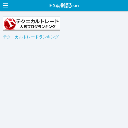
コ
FX@雑記ism
ン
テ
ン
ツ
テクニカルトレードランキング
へ
ス
キ
ッ
プ