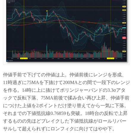
仲値手前で下げての仲値は上。仲値前後にレンジを形成、
11時過ぎに75MAを下抜けて200MAとの間で一段下のレンジ
を作る。14時に上に抜けてボリンジャーバンドの3.3σアタ
ックで反転下落、75MA前後で揉み合い再び上昇、仲値手前
につけた上値を2ポイントだけ塗り替えてから一気に下落。
それまでの下値抵抗線0.76859も突破。18時台の反転で上昇
するものの先ほどブレイクした下値抵抗線がロールリバー
サルして超えられずにロンフィクに向けてはやや下。