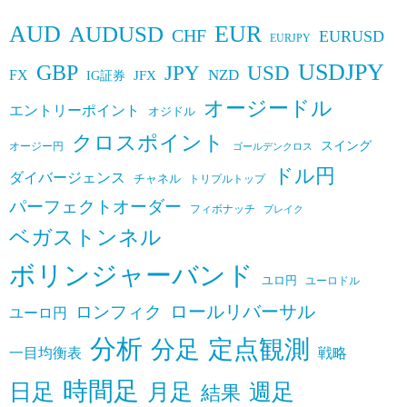
AUD
EUR
AUDUSD
CHF
EURUSD
EURJPY
USDJPY
GBP
JPY
USD
FX
NZD
IG証券
JFX
オージードル
エントリーポイント
オジドル
クロスポイント
スイング
オージー円
ゴールデンクロス
ドル円
ダイバージェンス
チャネル
トリプルトップ
パーフェクトオーダー
フィボナッチ
ブレイク
ベガストンネル
ボリンジャーバンド
ユロ円
ユーロドル
ロールリバーサル
ロンフィク
ユーロ円
分析
定点観測
分足
一目均衡表
戦略
時間足
日足
月足
週足
結果