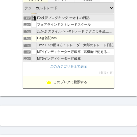
FXマニア$豪ドル好きな店主のブログ
12位
現役サラリーマンの副業FX/デイトレーダーの収支報告ブログ
13位
FX検証ブログキング-ナオトの日記-
14位
フォアラインＦＸトレードスクール
15位
たかぶ スタイル 〜 FXトレード テクニカル至上主義！
16位
FX@雑記ism
17位
Titan FXの踊り方：トレーダー太郎のトレード日記
18位
MT4インディケーター貯蔵庫 | 高機能で使えるインジをご…
19位
MT5インディケーター貯蔵庫
20位
相場の天底をピンポイントでズバリ！
21位
このカテゴリを全て表示
豪ドル好きな店主のFXマニア＄的な不定記
22位
参加する
Fx ワンワンマン
23位
このブログに投票する
FX専業デイトレーダー上山康浩のブログ
24位