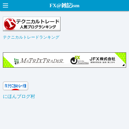
コ
FX@雑記ism
ン
テ
ン
ツ
テクニカルトレードランキング
へ
ス
キ
ッ
プ
にほんブログ村