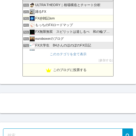
ULTRA THEORY｜相場構造とチャート分析
1位
踊るFX
2位
FX@雑記ism
3位
もっちのFXロードマップ
4位
FX無限無双 スピリットは道しるべ 和の輪ブログ
5位
euroboxerのブログ
6位
FX大学生 B4さんのほのぼのFX日記
7位
Titan FXの始め方と注意点
8位
このカテゴリを全て表示
XMでトレード：トレーダーが語る成功の秘訣
9位
参加する
ケイトのFXな日常
10位
このブログに投票する
負けない！無料「Immortal_EA」究極システムトレード
11位
テクニカル分析
12位
FXマニア$豪ドル好きな店主のブログ
13位
FX検証ブログキング-ナオトの日記-
14位
HT FX (MT4・MT5で快適トレード)
15位