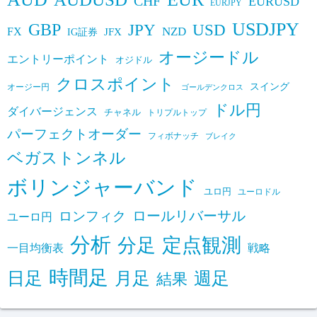
CHF
EURUSD
EURJPY
USDJPY
GBP
JPY
USD
FX
NZD
IG証券
JFX
オージードル
エントリーポイント
オジドル
クロスポイント
スイング
オージー円
ゴールデンクロス
ドル円
ダイバージェンス
チャネル
トリプルトップ
パーフェクトオーダー
フィボナッチ
ブレイク
ベガストンネル
ボリンジャーバンド
ユロ円
ユーロドル
ロールリバーサル
ロンフィク
ユーロ円
分析
定点観測
分足
一目均衡表
戦略
時間足
日足
月足
週足
結果