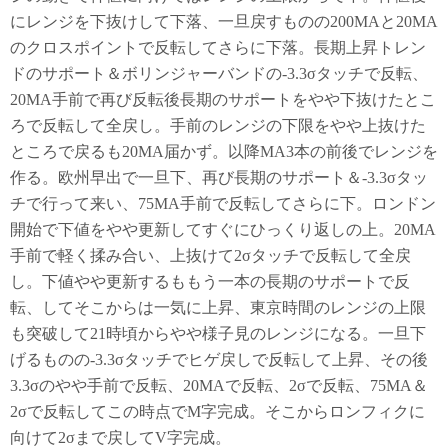
にレンジを下抜けして下落、一旦戻すものの200MAと20MA
のクロスポイントで反転してさらに下落。長期上昇トレン
ドのサポート＆ボリンジャーバンドの-3.3σタッチで反転、
20MA手前で再び反転後長期のサポートをやや下抜けたとこ
ろで反転して全戻し。手前のレンジの下限をやや上抜けた
ところで戻るも20MA届かず。以降MA3本の前後でレンジを
作る。欧州早出で一旦下、再び長期のサポート＆-3.3σタッ
チで行って来い、75MA手前で反転してさらに下。ロンドン
開始で下値をやや更新してすぐにひっくり返しの上。20MA
手前で軽く揉み合い、上抜けて2σタッチで反転して全戻
し。下値やや更新するももう一本の長期のサポートで反
転、してそこからは一気に上昇、東京時間のレンジの上限
も突破して21時頃からやや様子見のレンジになる。一旦下
げるものの-3.3σタッチでヒゲ戻しで反転して上昇、その後
3.3σのやや手前で反転、20MAで反転、2σで反転、75MA＆
2σで反転してこの時点でM字完成。そこからロンフィクに
向けて2σまで戻してV字完成。