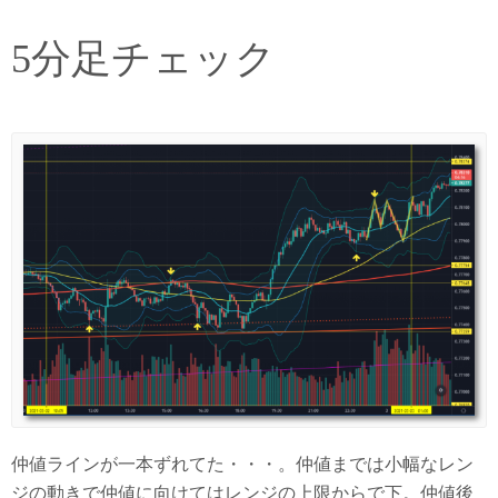
5分足チェック
仲値ラインが一本ずれてた・・・。仲値までは小幅なレン
ジの動きで仲値に向けてはレンジの上限からで下。仲値後