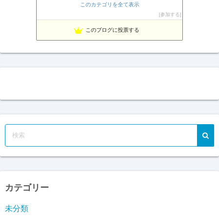
豪ドル好きな店主のFXマニア＄的な不定記
23位
このカテゴリを全て表示
相場の天底をピンポイントでズバリ！
24位
参加する
Fx ワンワンマン
25位
このブログに投票する
１万円からの海外FX
26位
カテゴリー
未分類