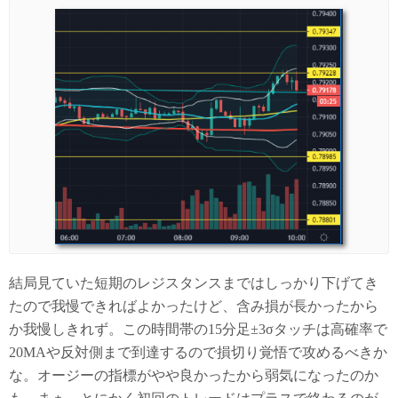
結局見ていた短期のレジスタンスまではしっかり下げてき
たので我慢できればよかったけど、含み損が長かったから
か我慢しきれず。この時間帯の15分足±3σタッチは高確率で
20MAや反対側まで到達するので損切り覚悟で攻めるべきか
な。オージーの指標がやや良かったから弱気になったのか