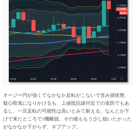
オージー円が強くてなかなか反転がこないで含み損状態、
疑心暗鬼になりかけるも、上値抵抗線付近での攻防でもあ
るし、一旦反転の可能性は高いとみて耐える。なんとか下
げで来たところで1機離脱。その後ももう少し狙いたかった
がなかなか下がらず、ギブアップ。