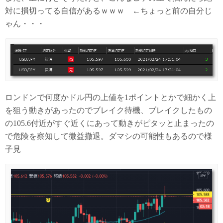
対に損切ってる自信があるｗｗｗ ←ちょっと前の自分じ
ゃん・・・
ロンドンで何度かドル円の上値を1ポイントとかで細かく上
を狙う動きがあったのでブレイク待機、ブレイクしたもの
の105.6付近がすぐ近くにあって動きがピタッと止まったの
で危険を察知して微益撤退。ダマシの可能性もあるので様
子見