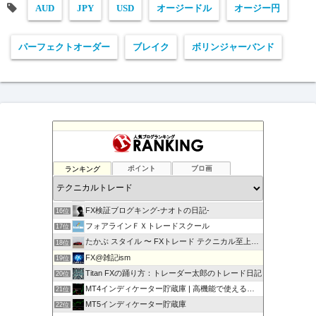
AUD
JPY
USD
オージードル
オージー円
パーフェクトオーダー
ブレイク
ボリンジャーバンド
負けない！無料「Immortal_EA」究極システムトレード
12位
テクニカル分析
13位
ランキング
ポイント
ブロ画
FXマニア$豪ドル好きな店主のブログ
14位
現役サラリーマンの副業FX/デイトレーダーの収支報告ブログ
15位
FX検証ブログキング-ナオトの日記-
16位
フォアラインＦＸトレードスクール
17位
たかぶ スタイル 〜 FXトレード テクニカル至上主義！
18位
FX@雑記ism
19位
Titan FXの踊り方：トレーダー太郎のトレード日記
20位
MT4インディケーター貯蔵庫 | 高機能で使えるインジをご…
21位
MT5インディケーター貯蔵庫
22位