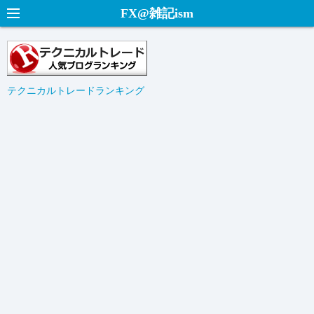
コ
FX@雑記ism
ン
テ
ン
ツ
テクニカルトレードランキング
へ
ス
キ
ッ
プ