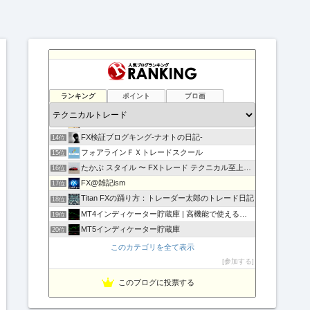
負けない！無料「Immortal_EA」究極システムトレード
10位
テクニカル分析
11位
ランキング
ポイント
ブロ画
FXマニア$豪ドル好きな店主のブログ
12位
現役サラリーマンの副業FX/デイトレーダーの収支報告ブログ
13位
FX検証ブログキング-ナオトの日記-
14位
フォアラインＦＸトレードスクール
15位
たかぶ スタイル 〜 FXトレード テクニカル至上主義！
16位
FX@雑記ism
17位
Titan FXの踊り方：トレーダー太郎のトレード日記
18位
MT4インディケーター貯蔵庫 | 高機能で使えるインジをご…
19位
MT5インディケーター貯蔵庫
20位
相場の天底をピンポイントでズバリ！
21位
このカテゴリを全て表示
豪ドル好きな店主のFXマニア＄的な不定記
22位
参加する
Fx ワンワンマン
23位
このブログに投票する
FX専業デイトレーダー上山康浩のブログ
24位