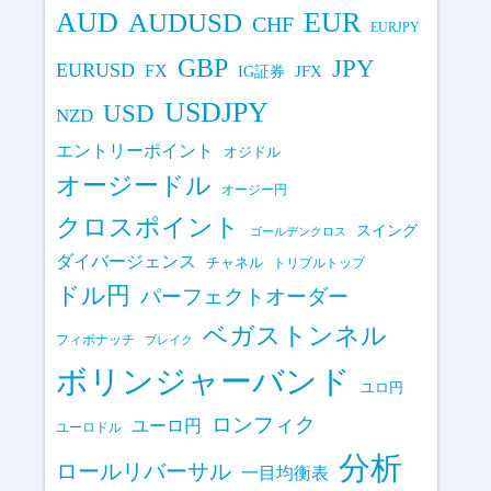
AUD
EUR
AUDUSD
CHF
EURJPY
GBP
JPY
EURUSD
FX
IG証券
JFX
USDJPY
USD
NZD
エントリーポイント
オジドル
オージードル
オージー円
クロスポイント
スイング
ゴールデンクロス
ダイバージェンス
チャネル
トリプルトップ
ドル円
パーフェクトオーダー
ベガストンネル
フィボナッチ
ブレイク
ボリンジャーバンド
ユロ円
ロンフィク
ユーロ円
ユーロドル
分析
ロールリバーサル
一目均衡表