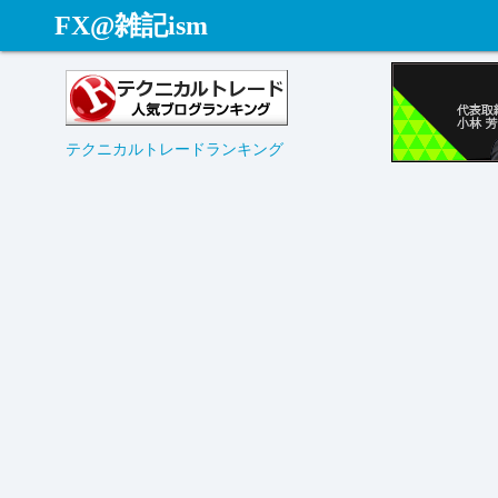
コ
FX@雑記ism
ン
テ
ン
ツ
テクニカルトレードランキング
へ
ス
キ
ッ
プ