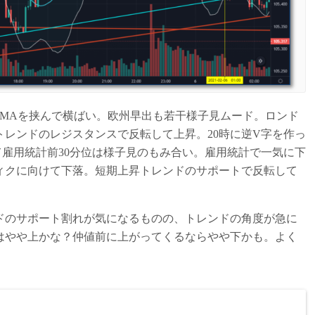
75MAを挟んで横ばい。欧州早出も若干様子見ムード。ロンド
トレンドのレジスタンスで反転して上昇。20時に逆V字を作っ
雇用統計前30分位は様子見のもみ合い。雇用統計で一気に下
ンフィクに向けて下落。短期上昇トレンドのサポートで反転して
ドのサポート割れが気になるものの、トレンドの角度が急に
はやや上かな？仲値前に上がってくるならやや下かも。よく