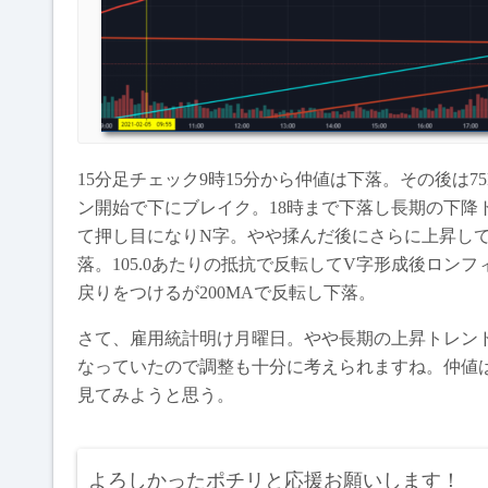
15分足チェック9時15分から仲値は下落。その後は
ン開始で下にブレイク。18時まで下落し長期の下降
て押し目になりN字。やや揉んだ後にさらに上昇して
落。105.0あたりの抵抗で反転してV字形成後ロ
戻りをつけるが200MAで反転し下落。
さて、雇用統計明け月曜日。やや長期の上昇トレン
なっていたので調整も十分に考えられますね。仲値
見てみようと思う。
よろしかったポチリと応援お願いします！