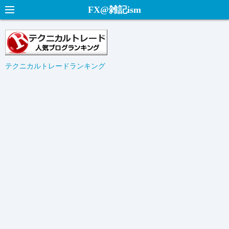
コ
FX@雑記ism
ン
テ
ン
ツ
テクニカルトレードランキング
へ
ス
キ
ッ
プ