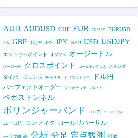
AUD
EUR
AUDUSD
CHF
EURUSD
EURJPY
USDJPY
GBP
JPY
USD
FX
NZD
IG証券
JFX
オージードル
エントリーポイント
オジドル
クロスポイント
スイング
オージー円
ゴールデンクロス
ドル円
ダイバージェンス
チャネル
トリプルトップ
パーフェクトオーダー
フィボナッチ
ブレイク
ベガストンネル
ボリンジャーバンド
ユロ円
ユーロドル
ロールリバーサル
ロンフィク
ユーロ円
分析
定点観測
分足
一目均衡表
戦略