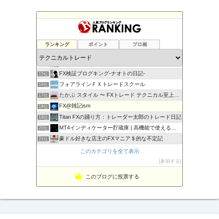
負けない！無料「Immortal_EA」究極システムトレード
11位
テクニカル分析
12位
ランキング
ポイント
ブロ画
FXマニア$豪ドル好きな店主のブログ
13位
現役サラリーマンの副業FX/デイトレーダーの収支報告ブログ
14位
FX検証ブログキング-ナオトの日記-
15位
フォアラインＦＸトレードスクール
16位
たかぶ スタイル 〜 FXトレード テクニカル至上主義！
17位
FX@雑記ism
18位
Titan FXの踊り方：トレーダー太郎のトレード日記
19位
MT4インディケーター貯蔵庫 | 高機能で使えるインジをご…
20位
豪ドル好きな店主のFXマニア＄的な不定記
21位
MT5インディケーター貯蔵庫
22位
このカテゴリを全て表示
相場の天底をピンポイントでズバリ！
23位
参加する
Fx ワンワンマン
24位
このブログに投票する
１万円からの海外FX
25位